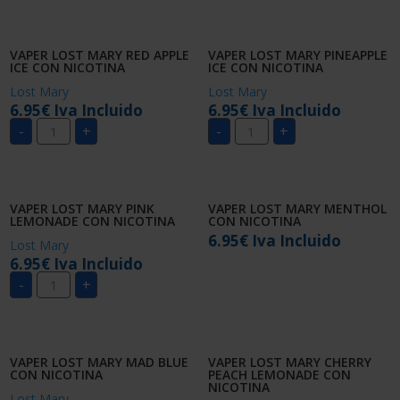
STRAWBERRY
CON
KIWI
NICOTINA
CON
cantidad
NICOTINA
VAPER LOST MARY RED APPLE
VAPER LOST MARY PINEAPPLE
cantidad
ICE CON NICOTINA
ICE CON NICOTINA
Lost Mary
Lost Mary
6.95
€
Iva Incluido
6.95
€
Iva Incluido
VAPER
VAPER
-
+
-
+
LOST
LOST
MARY
MARY
RED
PINEAPPLE
APPLE
ICE
ICE
CON
CON
NICOTINA
VAPER LOST MARY PINK
VAPER LOST MARY MENTHOL
NICOTINA
cantidad
LEMONADE CON NICOTINA
CON NICOTINA
cantidad
6.95
€
Iva Incluido
Lost Mary
6.95
€
Iva Incluido
VAPER
-
+
LOST
MARY
PINK
LEMONADE
CON
NICOTINA
VAPER LOST MARY MAD BLUE
VAPER LOST MARY CHERRY
cantidad
CON NICOTINA
PEACH LEMONADE CON
NICOTINA
Lost Mary