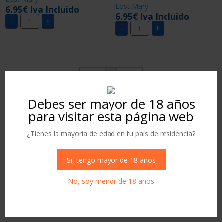
Lost Mary
6.95
€
Iva Incluido
6.95
€
Iva Incluido
VAPER
-
+
LOST
VAPER
-
+
MARY
LOST
MAD
MARY
BLUE
CHERRY
CON
PEACH
NICOTINA
LEMONADE
cantidad
CON
NICOTINA
←
1
2
3
→
cantidad
Debes ser mayor de 18 años
para visitar esta página web
Carrito
¿Tienes la mayoría de edad en tu país de residencia?
Si, tengo mayor de 18 años
No, soy menor de 18 años