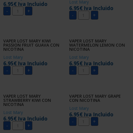
Lost Mary
6.95
€
Iva Incluido
6.95
€
Iva Incluido
VAPER
-
+
LOST
VAPER
-
+
MARY
LOST
BLUEBERRY
MARY
CON
WATERMELON
NICOTINA
ICE
cantidad
CON
NICOTINA
VAPER LOST MARY KIWI
VAPER LOST MARY
cantidad
PASSION FRUIT GUAVA CON
WATERMELON LEMON CON
NICOTINA
NICOTINA
Lost Mary
Lost Mary
6.95
€
Iva Incluido
6.95
€
Iva Incluido
VAPER
VAPER
-
+
-
+
LOST
LOST
MARY
MARY
KIWI
WATERMELON
PASSION
LEMON
FRUIT
CON
GUAVA
NICOTINA
VAPER LOST MARY
VAPER LOST MARY GRAPE
CON
cantidad
STRAWBERRY KIWI CON
CON NICOTINA
NICOTINA
NICOTINA
cantidad
Lost Mary
Lost Mary
6.95
€
Iva Incluido
6.95
€
Iva Incluido
VAPER
-
+
VAPER
LOST
-
+
LOST
MARY
MARY
GRAPE