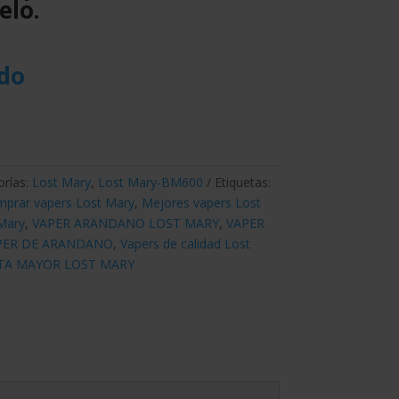
elo.
ido
orías:
Lost Mary
,
Lost Mary-BM600
Etiquetas:
prar vapers Lost Mary
,
Mejores vapers Lost
Mary
,
VAPER ARANDANO LOST MARY
,
VAPER
PER DE ARANDANO
,
Vapers de calidad Lost
TA MAYOR LOST MARY