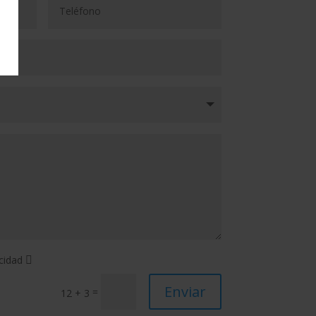
acidad
Enviar
=
12 + 3