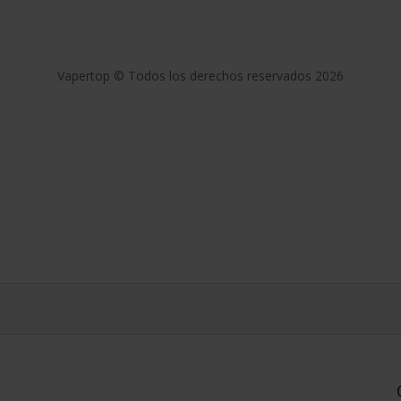
olítica de privacidad
Aviso Legal
Condiciones Generales de Ven
Vapertop © Todos los derechos reservados 2026