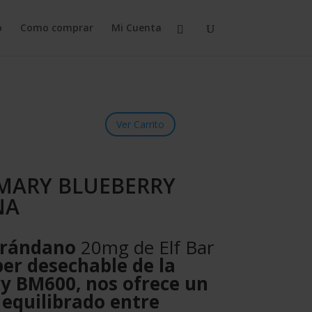
o
Como comprar
Mi Cuenta
Ver Carrito
 MARY BLUEBERRY
NA
Arándano
20mg de Elf Bar
per desechable de la
y BM600, nos ofrece un
 equilibrado entre