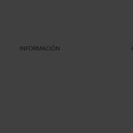
INFORMACIÓN
Sobre Nosotros
Como Comprar
Pagos y Envios
Realizar Pedido
Blog