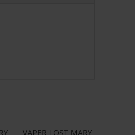
RY
VAPER LOST MARY