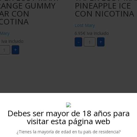
RANGE GUMMY
PINEAPPLE ICE
AR CON
CON NICOTINA
COTINA
Lost Mary
 Mary
6.95
€
Iva Incluido
VAPER
€
Iva Incluido
-
+
LOST
VAPER
MARY
+
LOST
PINEAPPLE
MARY
ICE
ORANGE
CON
GUMMY
NICOTINA
BEAR
cantidad
CON
NICOTINA
cantidad
Debes ser mayor de 18 años para
visitar esta página web
FORMULARIO 
¿Tienes la mayoría de edad en tu país de residencia?