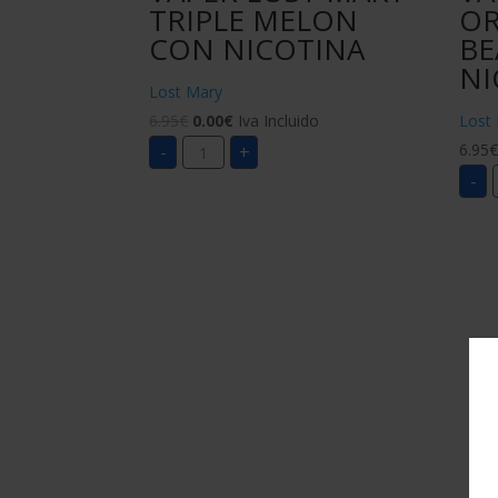
TRIPLE MELON
O
CON NICOTINA
BE
NI
Lost Mary
6.95
€
0.00
€
Iva Incluido
Lost
VAPER
6.95
-
+
LOST
MARY
-
TRIPLE
MELON
CON
NICOTINA
cantidad