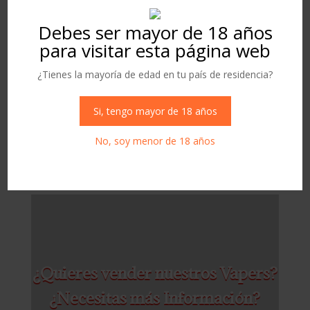
CON
NICOTINA
1
2
3
4
→
cantidad
Debes ser mayor de 18 años
para visitar esta página web
Buscar
¿Tienes la mayoría de edad en tu país de residencia?
Si, tengo mayor de 18 años
No, soy menor de 18 años
¿Quieres vender nuestros Vapers?
¿Necesitas más Información?