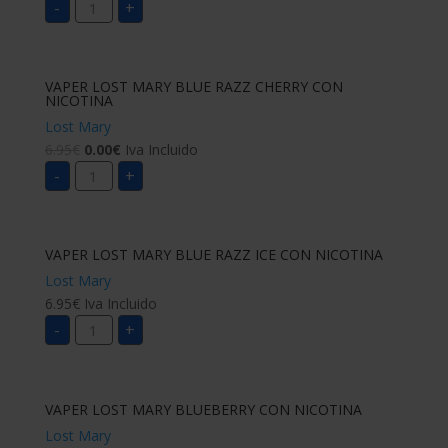
-
+
LOST
MARY
BLACKCURRANT
APPLE
CON
NICOTINA
VAPER LOST MARY BLUE RAZZ CHERRY CON
cantidad
NICOTINA
Lost Mary
6.95
€
0.00
€
Iva Incluido
VAPER
-
+
LOST
MARY
BLUE
RAZZ
CHERRY
CON
VAPER LOST MARY BLUE RAZZ ICE CON NICOTINA
NICOTINA
cantidad
Lost Mary
6.95
€
Iva Incluido
VAPER
-
+
LOST
MARY
BLUE
RAZZ
ICE
CON
VAPER LOST MARY BLUEBERRY CON NICOTINA
NICOTINA
cantidad
Lost Mary