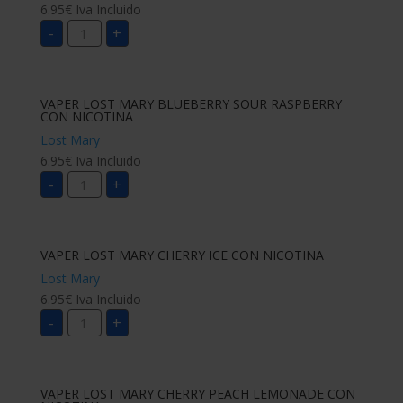
6.95
€
Iva Incluido
VAPER
-
+
LOST
MARY
BLUEBERRY
CON
NICOTINA
cantidad
VAPER LOST MARY BLUEBERRY SOUR RASPBERRY
CON NICOTINA
Lost Mary
6.95
€
Iva Incluido
VAPER
-
+
LOST
MARY
BLUEBERRY
SOUR
RASPBERRY
CON
VAPER LOST MARY CHERRY ICE CON NICOTINA
NICOTINA
cantidad
Lost Mary
6.95
€
Iva Incluido
VAPER
-
+
LOST
MARY
CHERRY
ICE
CON
NICOTINA
VAPER LOST MARY CHERRY PEACH LEMONADE CON
cantidad