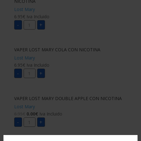
NICOTINA
Lost Mary
6.95
€
Iva Incluido
VAPER
-
+
LOST
MARY
CHERRY
PEACH
LEMONADE
CON
VAPER LOST MARY COLA CON NICOTINA
NICOTINA
cantidad
Lost Mary
6.95
€
Iva Incluido
VAPER
-
+
LOST
MARY
COLA
CON
NICOTINA
cantidad
VAPER LOST MARY DOUBLE APPLE CON NICOTINA
Lost Mary
6.95
€
0.00
€
Iva Incluido
VAPER
-
+
LOST
MARY
DOUBLE
APPLE