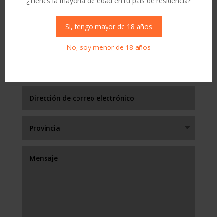
¿Tienes la mayoría de edad en tu país de residencia?
CONTACTO
Si, tengo mayor de 18 años
No, soy menor de 18 años