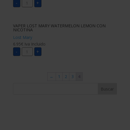
VAPER
-
+
LOST
MARY
WATERMELON
ICE
CON
NICOTINA
VAPER LOST MARY WATERMELON LEMON CON
cantidad
NICOTINA
Lost Mary
6.95
€
Iva Incluido
VAPER
-
+
LOST
MARY
WATERMELON
LEMON
CON
NICOTINA
←
1
2
3
4
cantidad
Buscar