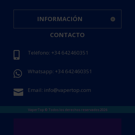
INFORMACIÓN
CONTACTO
Teléfono: +34 642460351

Whatsapp: +34 642460351

Email: info@vapertop.com

VaperTop © Todos los derechos reservados 2026