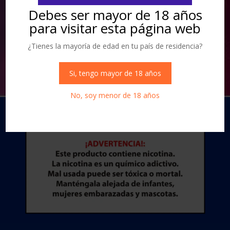
Debes ser mayor de 18 años
Acepto la Política de Privacidad
para visitar esta página web
Enviar
=
13 + 10
¿Tienes la mayoría de edad en tu país de residencia?
Si, tengo mayor de 18 años
No, soy menor de 18 años