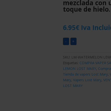
mezclada con u
toque de hielo.
6.95
€
Iva Inclu
-
+
SKU:
LM-WATERMELON LE
Etiquetas:
COMPRA VAPER SA
LEMON LOST MARY
,
Comprar
Tienda de vapers Lost Mary
,
Mary
,
Vapers Lost Mary
,
VEN
LOST MARY