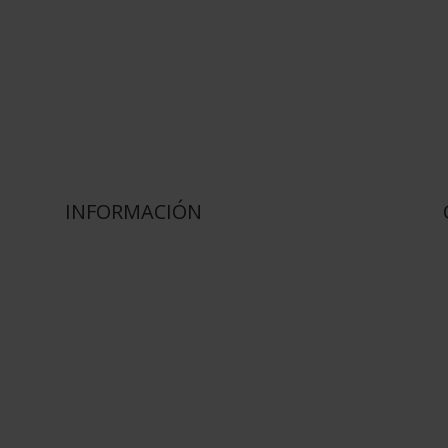
INFORMACIÓN
Sobre Nosotros
Como Comprar
Pagos y Envios
Realizar Pedido
Blog