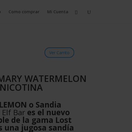
o
Como comprar
Mi Cuenta
Ver Carrito
 MARY WATERMELON
NICOTINA
EMON o Sandia
Elf Bar
es el nuevo
le de la gama Lost
s una jugosa sandía