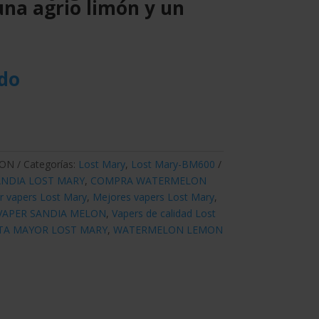
na agrio limón y un
ido
MON
Categorías:
Lost Mary
,
Lost Mary-BM600
NDIA LOST MARY
,
COMPRA WATERMELON
 vapers Lost Mary
,
Mejores vapers Lost Mary
,
VAPER SANDIA MELON
,
Vapers de calidad Lost
TA MAYOR LOST MARY
,
WATERMELON LEMON