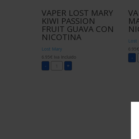
VAPER LOST MARY
VA
KIWI PASSION
MA
FRUIT GUAVA CON
NI
NICOTINA
Lost
Lost Mary
6.95
6.95
€
Iva Incluido
-
VAPER
-
+
LOST
MARY
KIWI
PASSION
FRUIT
GUAVA
CON
NICOTINA
cantidad