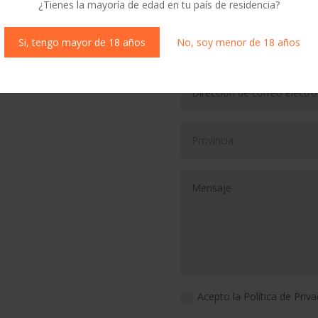
FORMULARIO 
¿Tienes la mayoría de edad en tu país de residencia?
Si, tengo mayor de 18 años
No, soy menor de 18 años
Acepto la Política de Priv