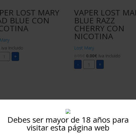
PER LOST MARY
VAPER LOST MA
D BLUE CON
BLUE RAZZ
COTINA
CHERRY CON
NICOTINA
 Mary
€
Iva Incluido
Lost Mary
VAPER
6.95
€
0.00
€
Iva Incluido
+
LOST
VAPER
MARY
-
+
LOST
MAD
MARY
BLUE
BLUE
CON
RAZZ
NICOTINA
CHERRY
cantidad
CON
NICOTINA
cantidad
Debes ser mayor de 18 años para
visitar esta página web