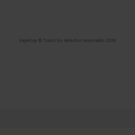
olítica de privacidad
Aviso Legal
Condiciones Generales de Ven
Vapertop © Todos los derechos reservados 2026