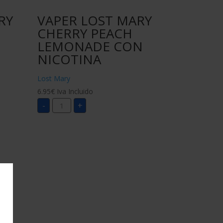
RY
VAPER LOST MARY
CHERRY PEACH
LEMONADE CON
NICOTINA
Lost Mary
6.95
€
Iva Incluido
VAPER
-
+
LOST
MARY
CHERRY
PEACH
LEMONADE
CON
NICOTINA
cantidad