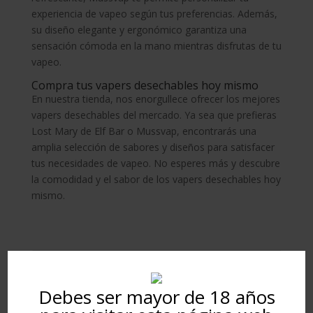
experiencia de vapeo según tus preferencias. Además,
su diseño elegante y ergonómico garantiza una
sensación cómoda en la mano mientras disfrutas de tu
vapeo.
Compra tus vapers desechables hoy mismo
En nuestra tienda, nos enorgullece ofrecer los mejores
vapers desechables del mercado. Ya sea que prefieras
Lost Mary de Elf Bar o Mussvap, encontrarás una
amplia selección de sabores y diseños para satisfacer
tus necesidades de vapeo. No esperes más y descubre
la comodidad y el sabor de los vapers desechables hoy
mismo.
Buscar
Debes ser mayor de 18 años