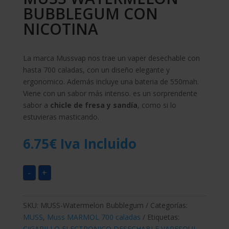
BUBBLEGUM CON
NICOTINA
La marca Mussvap nos trae un vaper desechable con
hasta 700 caladas, con un diseño elegante y
ergonomico. Además incluye una bateria de 550mah.
Viene con un sabor más intenso. es un sorprendente
sabor a
chicle de fresa y sandía
, como si lo
estuvieras masticando.
6.75
€
Iva Incluido
-
+
SKU:
MUSS-Watermelon Bubblegum
Categorías:
MUSS
,
Muss MARMOL 700 caladas
Etiquetas:
CIGARILLO ELECTRONICO DESECHABLE VAPESOUL
,