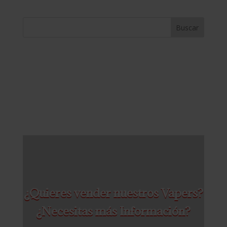
APPLE
ICE
CON
NICOTINA
Buscar
cantidad
¿Quieres vender nuestros Vapers?
¿Necesitas más Información?