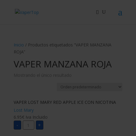
Búsqueda
de
productos
Inicio
/ Productos etiquetados “VAPER MANZANA
ROJA”
VAPER MANZANA ROJA
Mostrando el único resultado
VAPER LOST MARY RED APPLE ICE CON NICOTINA
Lost Mary
6.95
€
Iva Incluido
VAPER
-
+
LOST
MARY
RED