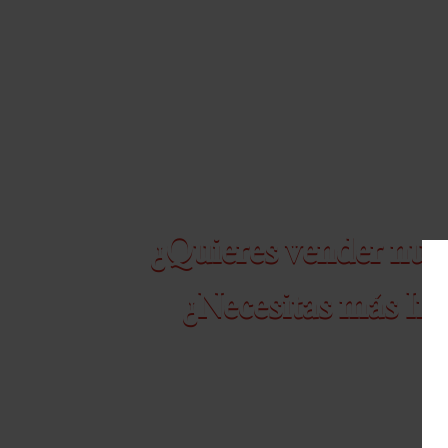
cantidad
¿Quieres vender nue
¿Necesitas más In