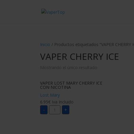
Inicio
/ Productos etiquetados “VAPER CHERRY I
VAPER CHERRY ICE
Mostrando el único resultado
VAPER LOST MARY CHERRY ICE
CON NICOTINA
Lost Mary
6.95
€
Iva Incluido
VAPER
-
+
LOST
MARY
CHERRY
ICE
CON
NICOTINA