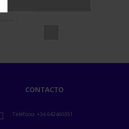
ivacidad
Enviar
=
5 + 13
CONTACTO
Teléfono: +34 642460351
