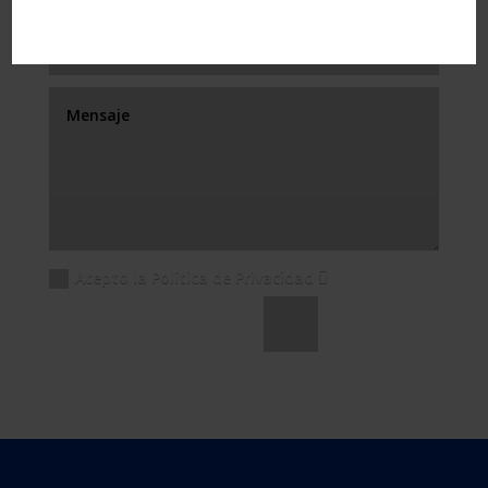
Acepto la Política de Privacidad
Enviar
=
12 + 15